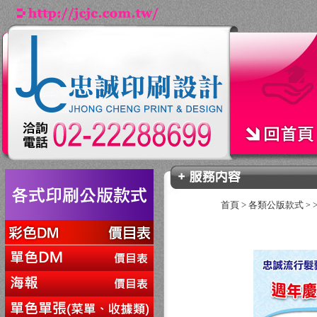
首頁
>
各類公版款式
>