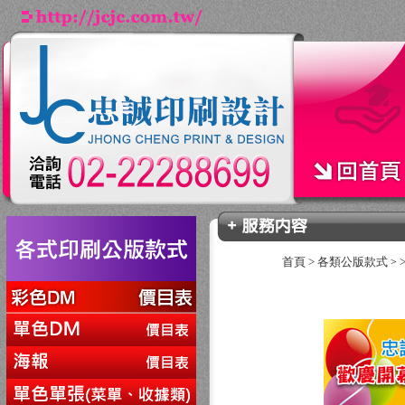
首頁
>
各類公版款式
>