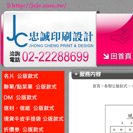
首頁
>
各類公版款式
>