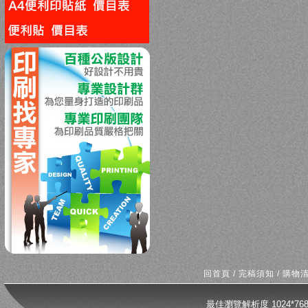
回上一頁
回首頁
/
完稿須知
/
購物
最佳瀏覽解析度 1024*