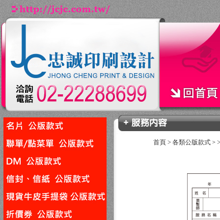
首頁
>
各類公版款式
>