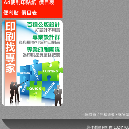
回上一頁
回首頁
/
完稿須知
/
購物
最佳瀏覽解析度 1024*