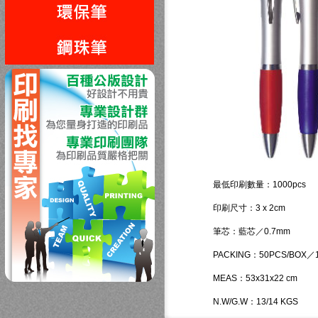
回上一頁
最低印刷數量：1000pcs
印刷尺寸：3 x 2cm
筆芯：藍芯／0.7mm
PACKING：50PCS/BOX／1
MEAS：53x31x22 cm
N.W/G.W：13/14 KGS