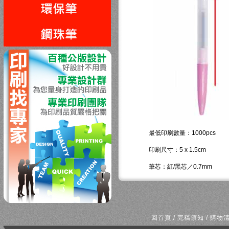
回上一頁
最低印刷數量：1000pcs
印刷尺寸：5 x 1.5cm
筆芯：紅/黑芯／0.7mm
回首頁
/
完稿須知
/
購物