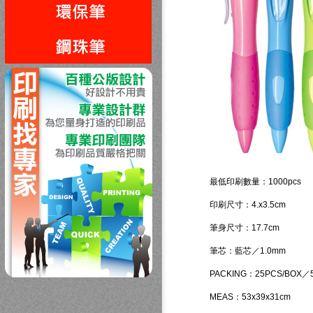
回上一頁
最低印刷數量：1000pcs
印刷尺寸：4.x3.5cm
筆身尺寸：17.7cm
筆芯：藍芯／1.0mm
PACKING：25PCS/BOX／5
MEAS：53x39x31cm