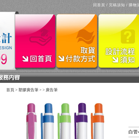
回首頁
/
完稿須知
/
購物
首頁
>
塑膠廣告筆
>
廣告筆
>
白管