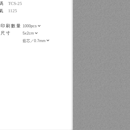
碼
TCS-25
氣
1125
低印刷數量
刷尺寸
芯