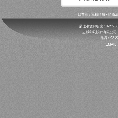
回首頁
/
完稿須知
/
購物
最佳瀏覽解析度 1024*
忠誠印刷設計有限公司 
電話：02-22
EMAIL