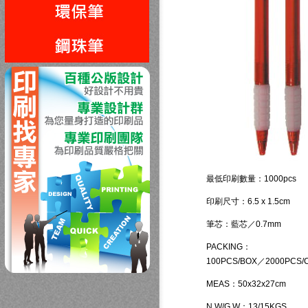
回上一頁
最低印刷數量：1000pcs
印刷尺寸：6.5 x 1.5cm
筆芯：藍芯／0.7mm
PACKING：
100PCS/BOX／2000PCS/
MEAS：50x32x27cm
N.W/G.W：13/15KGS