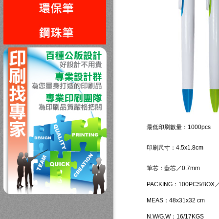
回上一頁
最低印刷數量：1000pcs
印刷尺寸：4.5x1.8cm
筆芯：藍芯／0.7mm
PACKING：100PCS/BOX／
MEAS：48x31x32 cm
N.W/G.W：16/17KGS