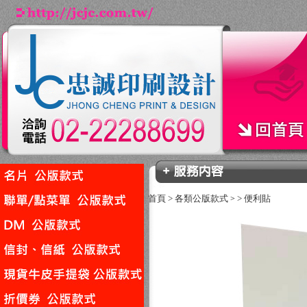
首頁
>
各類公版款式
>
便利貼
>