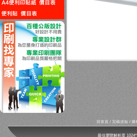
回上一頁
回首頁
/
完稿須知
/
購
最佳瀏覽解析度 1024