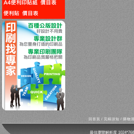
回上一頁
回首頁
/
完稿須知
/
購物
最佳瀏覽解析度 1024*