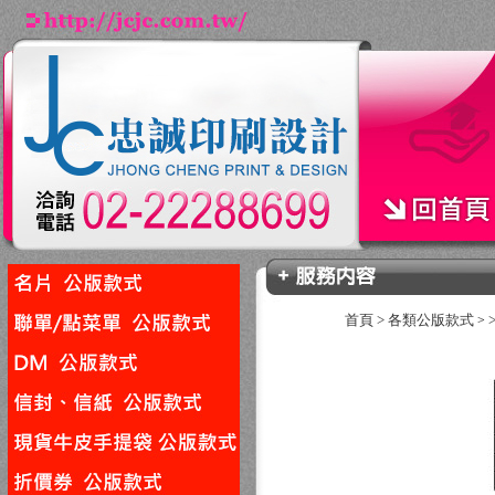
首頁
>
各類公版款式
>