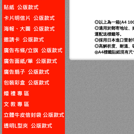
◎以上為一箱(A4 1
◎適用於郵寄地址、
運配送標籤等。
◎採用日本進口雷射
◎高解析度、耐溫、
◎A4標籤貼紙現有尺