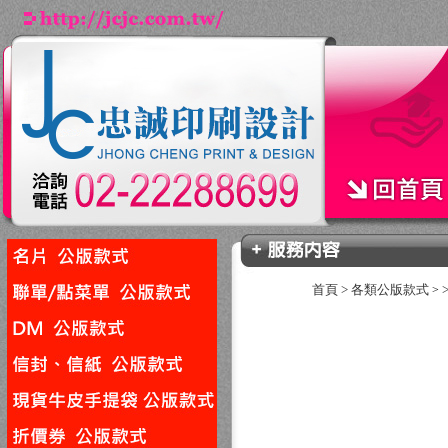
首頁
>
各類公版款式
>