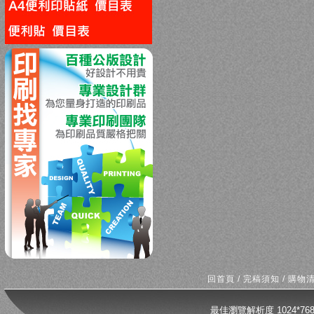
回上一頁
回首頁
/
完稿須知
/
購物
最佳瀏覽解析度 1024*