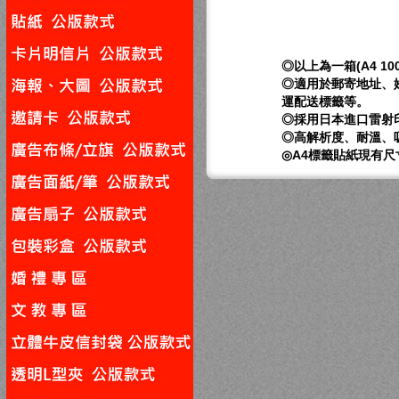
◎以上為一箱(A4 1
◎適用於郵寄地址、
運配送標籤等。
◎採用日本進口雷射
◎高解析度、耐溫、
◎A4標籤貼紙現有尺