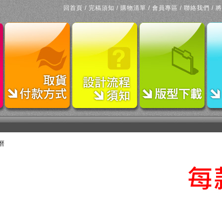
回首頁
/
完稿須知
/
購物清單
/
會員專區
/
聯絡我們
/
將
桌曆