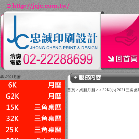
4K-2021月曆
首頁
>
桌曆月曆
>
32K(小) 2021三角
>