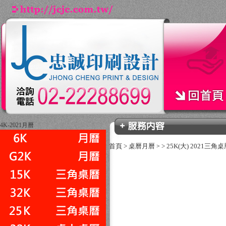
4K-2021月曆
首頁
>
桌曆月曆
>
25K(大) 2021三角
>