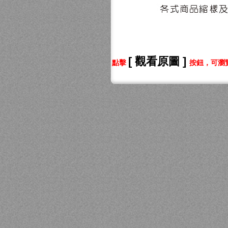
[ 觀看原圖 ]
點擊
按鈕，可瀏