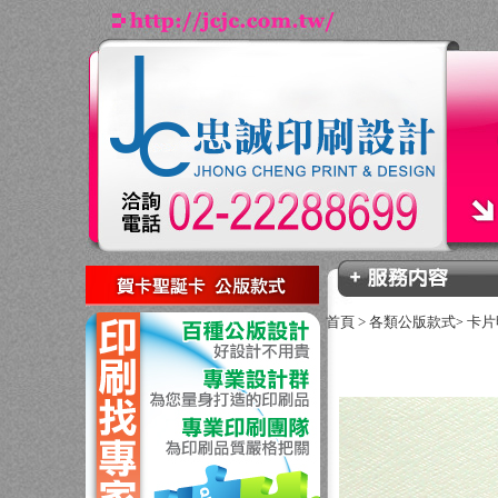
回上一頁
首頁
>
各類公版款式
卡片
>