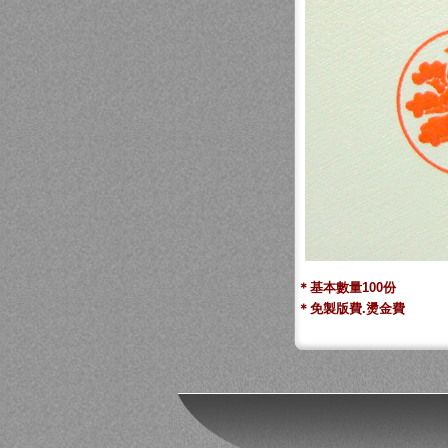
＊基本數量100份
＊免製版費.燙金費