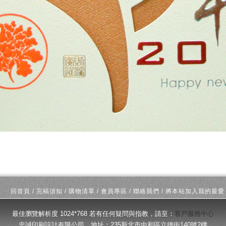
回首頁
/
完稿須知
/
購物清單
/
會員專區
/
聯絡我們
/
將本站加入我的最愛
最佳瀏覽解析度 1024*768 若有任何疑問與指教，請至：
客戶服務中心
忠誠印刷設計有限公司 地址：235新北市中和區立德街140號2樓