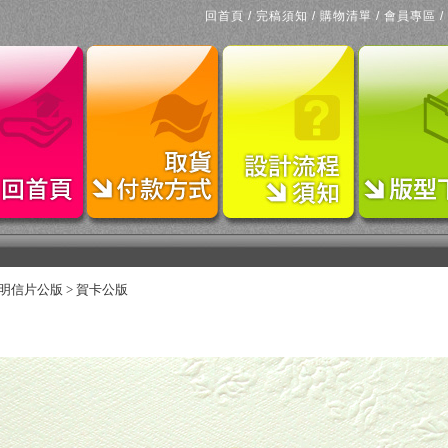
回首頁
/
完稿須知
/
購物清單
/
會員專區
/
明信片公版
>
賀卡公版