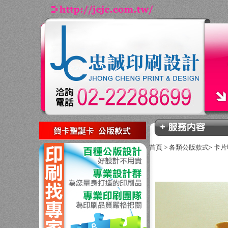
回上一頁
首頁
>
各類公版款式
卡片
>