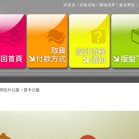
回首頁
/
完稿須知
/
購物清單
/
會員專區
/
明信片公版
>
賀卡公版