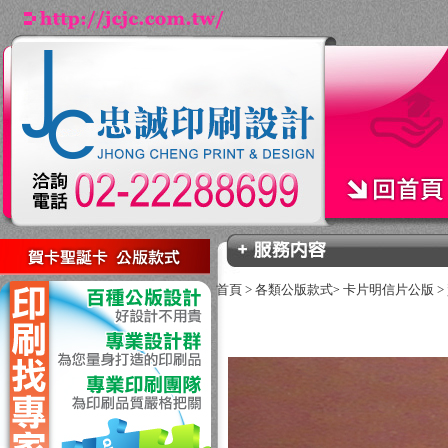
回上一頁
首頁
>
各類公版款式
卡片明信片公版
>
>