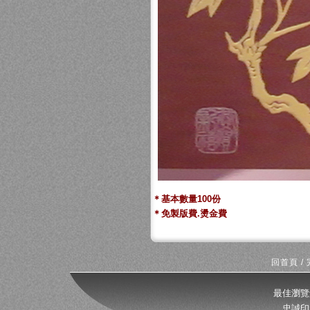
＊基本數量100份
＊免製版費.燙金費
回首頁
/
最佳瀏覽
忠誠印