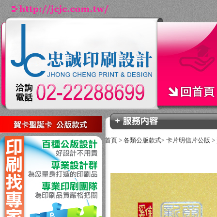
回上一頁
首頁
>
各類公版款式
卡片明信片公版
>
>