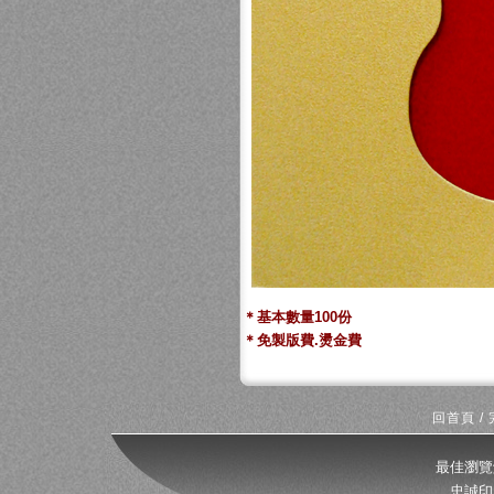
＊基本數量100份
＊免製版費.燙金費
回首頁
/
最佳瀏覽
忠誠印