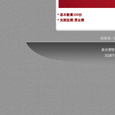
＊基本數量100份
＊免製版費.燙金費
回首頁
/
最佳瀏覽
忠誠印