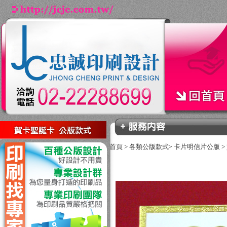
回上一頁
首頁
>
各類公版款式
卡片明信片公版
>
>