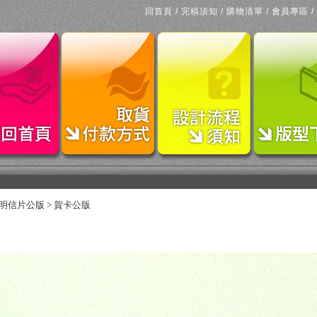
回首頁
/
完稿須知
/
購物清單
/
會員專區
/
明信片公版
>
賀卡公版