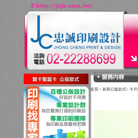
回上一頁
首頁
>
各類公版款式
卡片
>