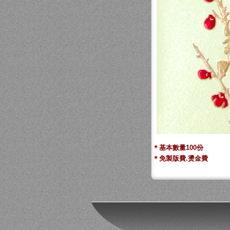
＊基本數量100份
＊免製版費.燙金費