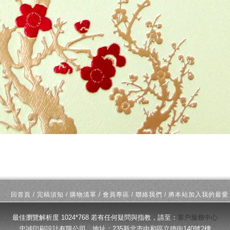
回首頁
/
完稿須知
/
購物清單
/
會員專區
/
聯絡我們
/
將本站加入我的最愛
最佳瀏覽解析度 1024*768 若有任何疑問與指教，請至：
客戶服務中心
忠誠印刷設計有限公司 地址：235新北市中和區立德街140號2樓