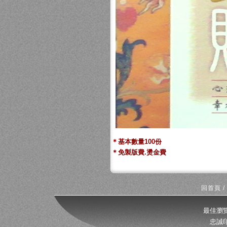
＊基本數量100份
＊免製版費.燙金費
回首頁
/
最佳瀏覽
忠誠