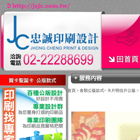
回上一頁
首頁
>
各類公版款式
卡片明信片公版
>
>