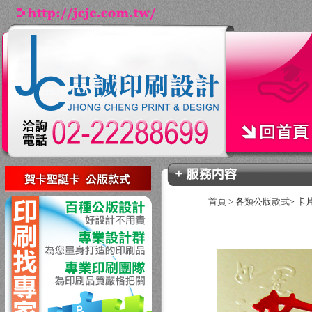
回上一頁
首頁
>
各類公版款式
卡
>