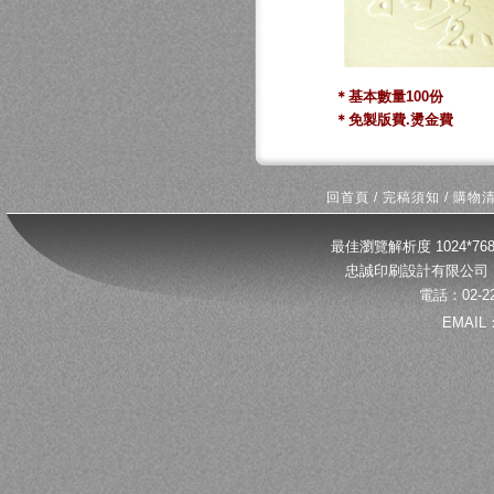
＊基本數量100份
＊免製版費.燙金費
回首頁
/
完稿須知
/
購物
最佳瀏覽解析度 1024*
忠誠印刷設計有限公司 
電話：02-22
EMAIL