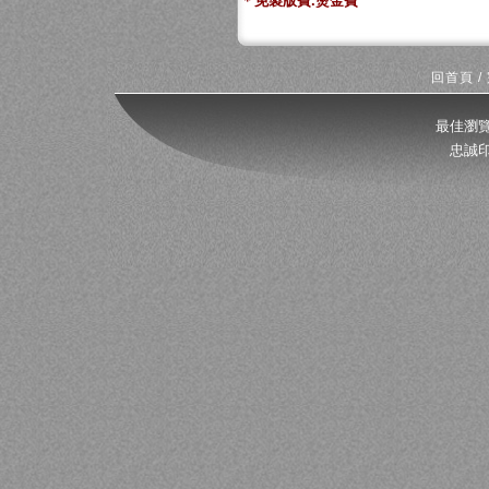
＊免製版費.燙金費
回首頁
/
最佳瀏覽
忠誠印