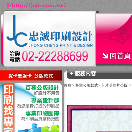
回上一頁
首頁
>
各類公版款式
卡片明信片公版
>
>