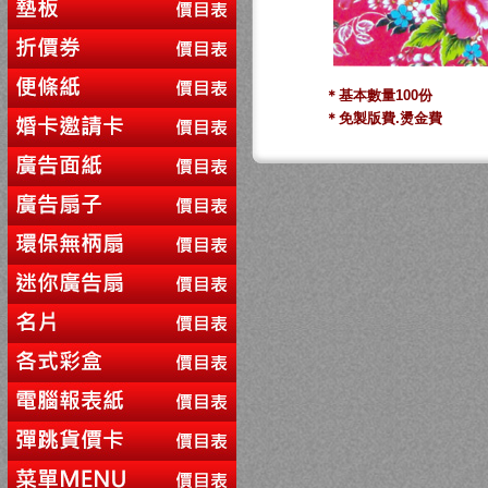
＊基本數量100份
＊免製版費.燙金費