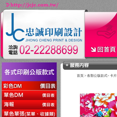
首頁
>
各類公版款式
卡片
>