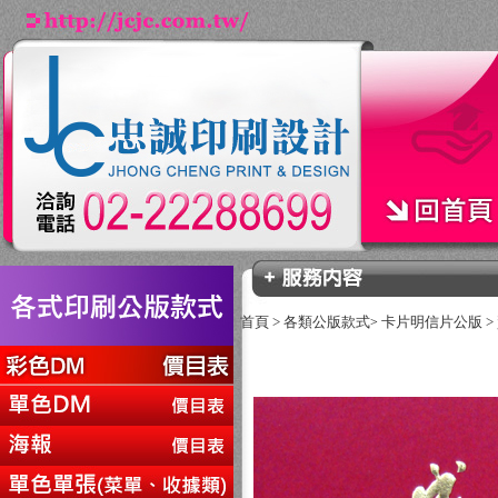
首頁
>
各類公版款式
卡片明信片公版
>
>