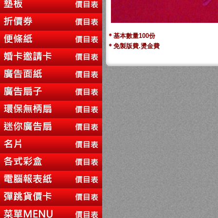
＊基本數量100份
＊免製版費.燙金費