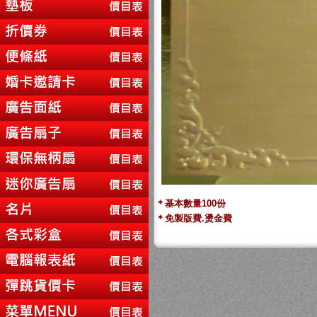
＊基本數量100份
＊免製版費.燙金費