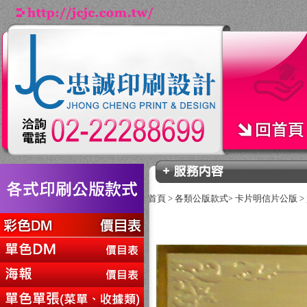
首頁
>
各類公版款式
卡片明信片公版
>
>