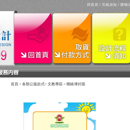
回首頁
/
完稿須知
/
購物
首頁
>
各類公版款式
文教專區
>
聯絡簿封面
>