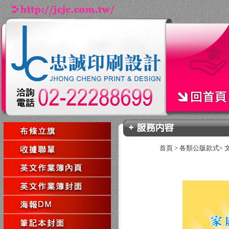
首頁
>
各類公版款式
>