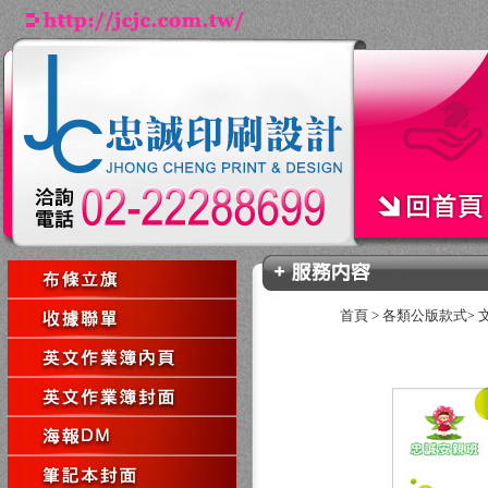
首頁
>
各類公版款式
>