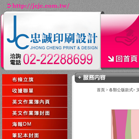
首頁
>
各類公版款式
>