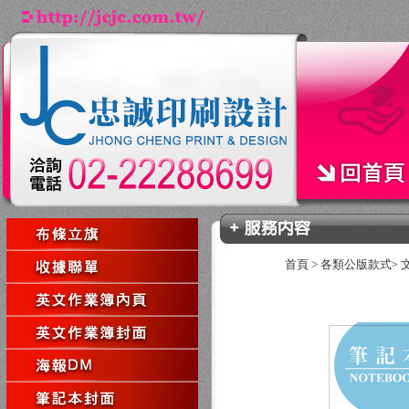
首頁
>
各類公版款式
>