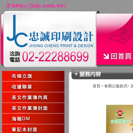
首頁
>
各類公版款式
>