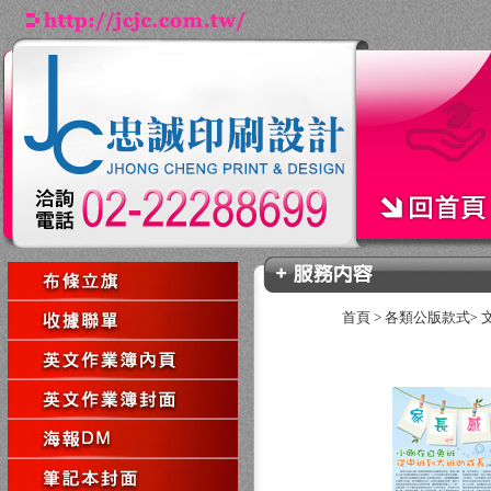
首頁
>
各類公版款式
>