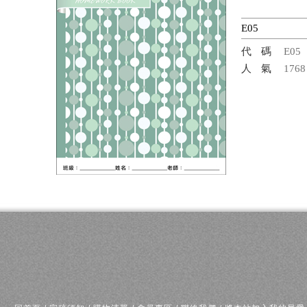
E05
代碼
E05
人氣
1768