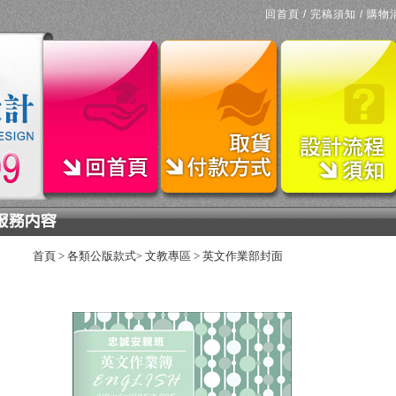
回首頁
/
完稿須知
/
購物
首頁
>
各類公版款式
文教專區
>
英文作業部封面
>