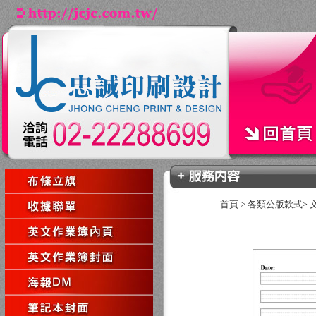
首頁
>
各類公版款式
>