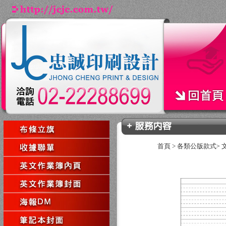
首頁
>
各類公版款式
>