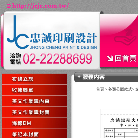
首頁
>
各類公版款式
>