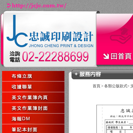
首頁
>
各類公版款式
>