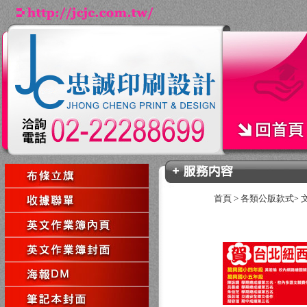
首頁
>
各類公版款式
>