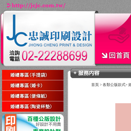
首頁
>
各類公版款式
>
回上一頁