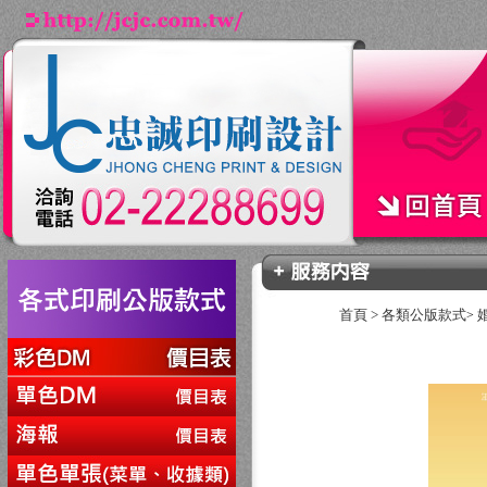
首頁
>
各類公版款式
>