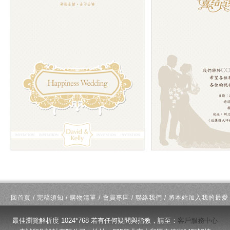
回首頁
/
完稿須知
/
購物清單
/
會員專區
/
聯絡我們
/
將本站加入我的最愛
最佳瀏覽解析度 1024*768 若有任何疑問與指教，請至：
客戶服務中心