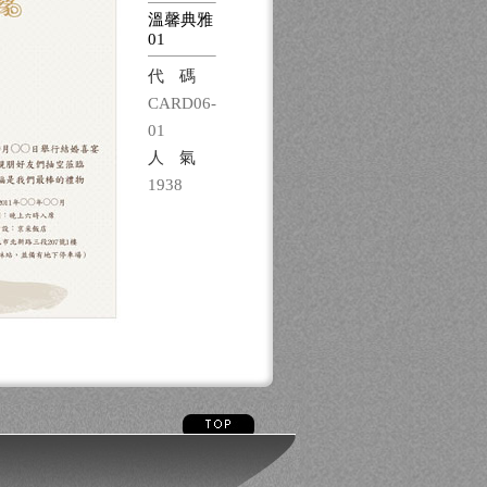
溫馨典雅
01
代碼
CARD06-
01
人氣
1938