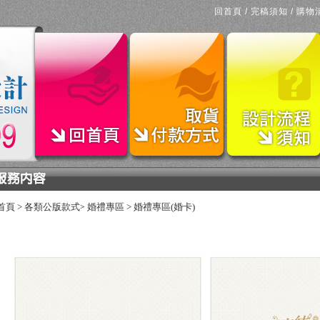
回首頁
/
完稿須知
/
購物
首頁
>
各類公版款式
婚禮專區
>
婚禮專區(婚卡)
>