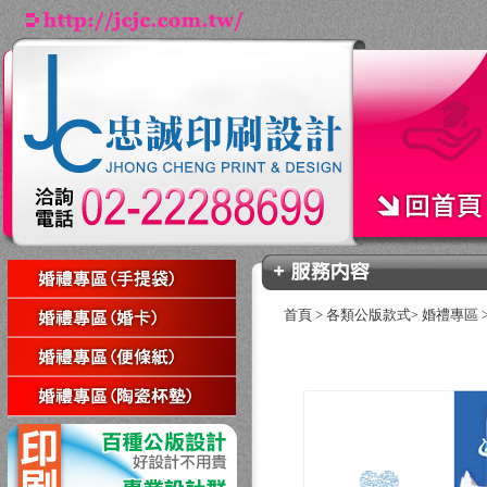
首頁
>
各類公版款式
婚禮專區
>
回上一頁