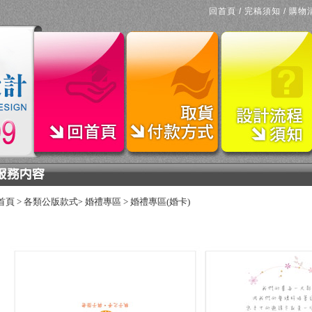
回首頁
/
完稿須知
/
購物
首頁
>
各類公版款式
婚禮專區
>
婚禮專區(婚卡)
>