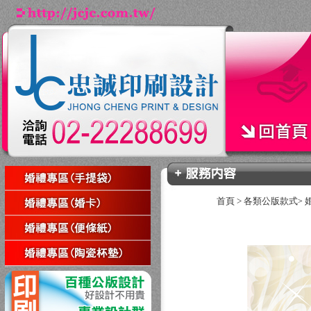
首頁
>
各類公版款式
>
回上一頁