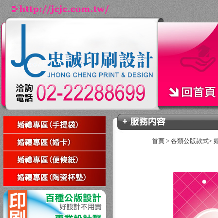
首頁
>
各類公版款式
>
回上一頁