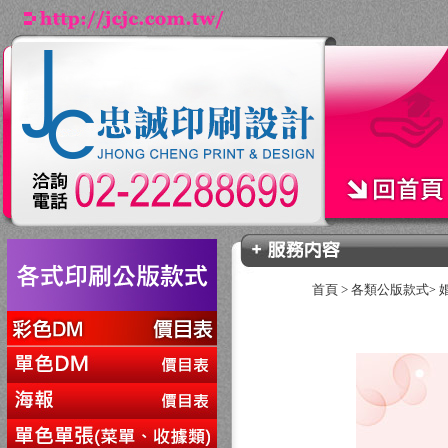
首頁
>
各類公版款式
>